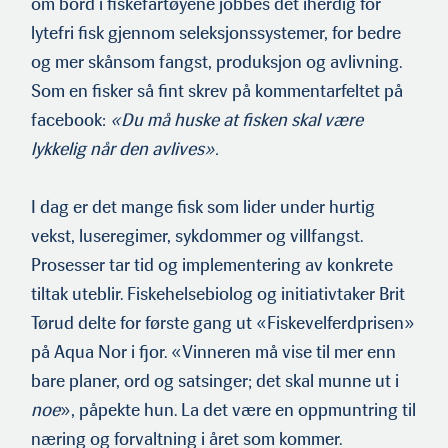
om bord i fiskefartøyene jobbes det iherdig for
lytefri fisk gjennom seleksjonssystemer, for bedre
og mer skånsom fangst, produksjon og avlivning.
Som en fisker så fint skrev på kommentarfeltet på
facebook:
«Du må huske at fisken skal være
lykkelig når den avlives».
I dag er det mange fisk som lider under hurtig
vekst, luseregim­er, sykdommer og villfangst.
Prosesser tar tid og implementering av konkrete
tiltak uteblir. Fiskehelsebiolog og initiativtaker Brit
Tørud delte for første gang ut «Fiskevelferdprisen»
på Aqua Nor i fjor. «Vinneren må vise til mer enn
bare planer, ord og satsinger; det skal munne ut i
noe
», påpekte hun. La det være en oppmuntring til
næring og forvaltning i året som kommer.