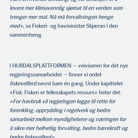
levere mer klimavennlig sjømat til en verden som
trenger mer mat. Nå må forvaltningen henge
med»
, sa Fiskeri- og havminister Skjæran i den
sammenheng.
I HURDALSPLATTFORMEN — veiviseren for det nye
regjeringssamar­beidet — finner vi ordet
fiskevelferd
nevnt bare én gang. Under kapittelet
«Fisk: Fisken er fellesskapets ressurs» heter det
:
«For havbruk vil regjeringen legge til rette for
forenkling, opprydding i regelverk og bedre
samarbeid mellom myndighetene og næringen for
å sikre mer helhetlig forvalting, bedre bærekraft og
bedre fiskevelferd».