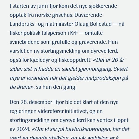
I starten av juni i fjor kom det nye sjok­kerende
opptak fra norske grisehus. Daværende
Landbruks- og matminister Olaug Bollestad — nå
fiskeripolitisk talsperson i KrF — omtalte
svinebildene som grufulle og graverende. Hun
varslet en ny stortingsmelding om dyrevelferd,
også for kjæledyr og fiskeoppdrett.
«Det er 20 år
siden sist vi hadde en samlet gjennomgang. Svært
mye er forandret når det gjelder matproduksjon på
de årene»
, sa hun den gang.
Den 28. desember i fjor ble det klart at den nye
regjeringen viderefører initiativet, og en
stortingsmelding om dyrevelferd kan ventes i løpet
av 2024.
«Om vi ser på havbruksnæringen, har det
vært en rivende utvikling, og vår ambisjon er å