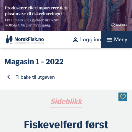
Skip
to
content
perm_identity
menu
Logg inn
Meny
Magasin
1 - 2022
Tilbake til utgaven
Sideblikk
Fiskevelferd først