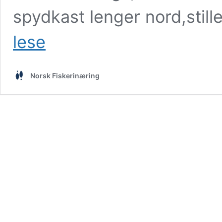
spydkast lenger nord,still
Fra
lese
riksforsamling
til
historisk
Norsk Fiskerinæring
laksefilét