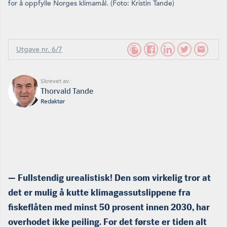
for å oppfylle Norges klimamål. (Foto: Kristin Tande)
Utgave nr. 6/7
Skrevet av:
Thorvald Tande
Redaktør
— Fullstendig urealistisk! Den som virkelig tror at
det er mulig å kutte klimagassutslippene fra
fiskeflåten med minst 50 prosent innen 2030, har
overhodet ikke peiling. For det første er tiden alt