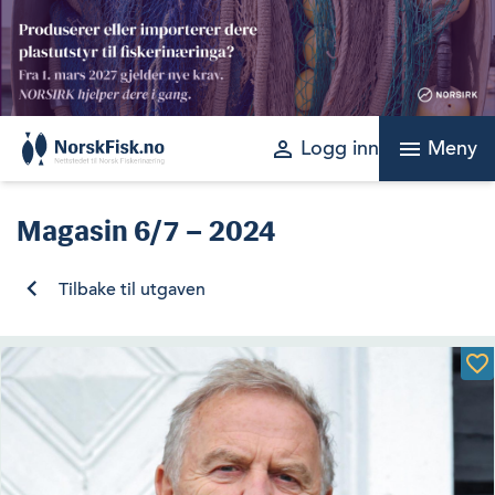
Skip
to
content
perm_identity
menu
Logg inn
Meny
Magasin
6/7 – 2024
Tilbake til utgaven