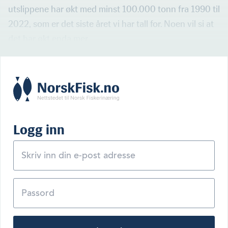
utslippene har økt med minst 100.000 tonn fra 1990 til
2022, som er det siste året vi har tall for. Noen vil si at
det har økt enda mer.
Logg inn