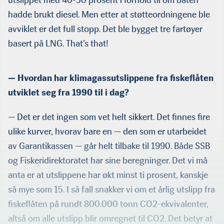
utslippet med 40-50 prosent i forhold til om båten
hadde brukt diesel. Men etter at støtteordningene ble
avviklet er det full stopp. Det ble bygget tre fartøyer
basert på LNG. That’s that!
— Hvordan har klimagassutslippene fra fiskeflåten
utviklet seg fra 1990 til i dag?
— Det er det ingen som vet helt sikkert. Det finnes fire
ulike kurver, hvorav bare en — den som er utarbeidet
av Garantikassen — går helt tilbake til 1990. Både SSB
og Fiskeridirektoratet har sine beregninger. Det vi må
anta er at utslippene har økt minst ti prosent, kanskje
så mye som 15. I så fall snakker vi om et årlig utslipp fra
fiskeflåten på rundt 800.000 tonn CO2-ekvivalenter,
altså om alle utslipp blir omregnet til CO2. Det betyr at