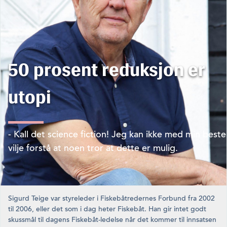
50 prosent reduksjon er
utopi
- Kall det science fiction! Jeg kan ikke med min beste
vilje forstå at noen tror at dette er mulig.
Sigurd Teige var styreleder i Fiskebåtredernes Forbund fra 2002
til 2006, eller det som i dag heter Fiskebåt. Han gir intet godt
skussmål til dagens Fiskebåt-ledelse når det kommer til innsatsen