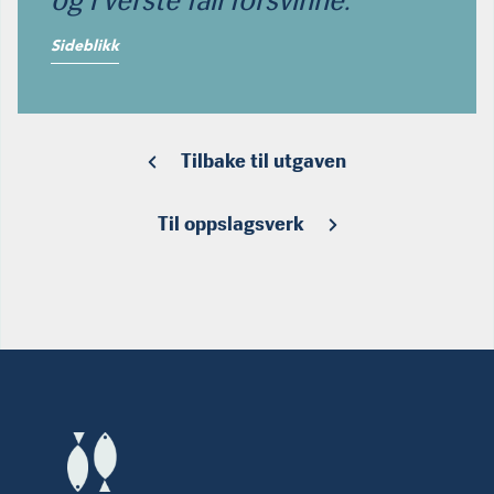
og i verste fall forsvinne.
Sideblikk
Tilbake til utgaven
Til oppslagsverk