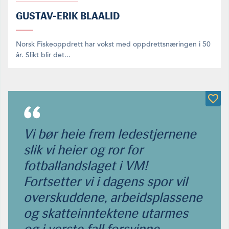
GUSTAV-ERIK BLAALID
Norsk Fiskeoppdrett har vokst med oppdrettsnæringen i 50
år. Slikt blir det...
Vi bør heie frem ledestjernene
slik vi heier og ror for
fotballandslaget i VM!
Fortsetter vi i dagens spor vil
overskuddene, arbeidsplassene
og skatteinntektene utarmes