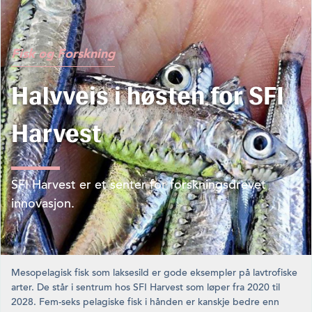
Fisk og Forskning
Halvveis i høsten for SFI
Harvest
SFI Harvest er et senter for forskningsdrevet
innovasjon.
Mesopelagisk fisk som laksesild er gode eksempler på lavtrofiske
arter. De står i sentrum hos SFI Harvest som løper fra 2020 til
2028. Fem-seks pelagiske fisk i hånden er kanskje bedre enn