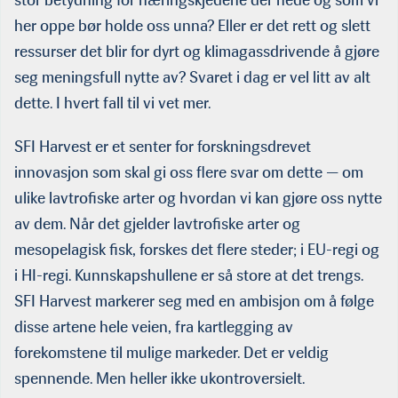
stor betydning for næringskjedene der nede og som vi
her oppe bør holde oss unna? Eller er det rett og slett
ressurser det blir for dyrt og klimagassdrivende å gjøre
seg meningsfull nytte av? Svaret i dag er vel litt av alt
dette. I hvert fall til vi vet mer.
SFI Harvest er et senter for forskningsdrevet
innovasjon som skal gi oss flere svar om dette — om
ulike lavtrofiske arter og hvordan vi kan gjøre oss nytte
av dem. Når det gjelder lavtrofiske arter og
mesopelagisk fisk, forskes det flere steder; i EU-regi og
i HI-regi. Kunnskapshullene er så store at det trengs.
SFI Harvest markerer seg med en ambisjon om å følge
disse artene hele veien, fra kartlegging av
forekomstene til mulige markeder. Det er veldig
spennende. Men heller ikke ukontroversielt.