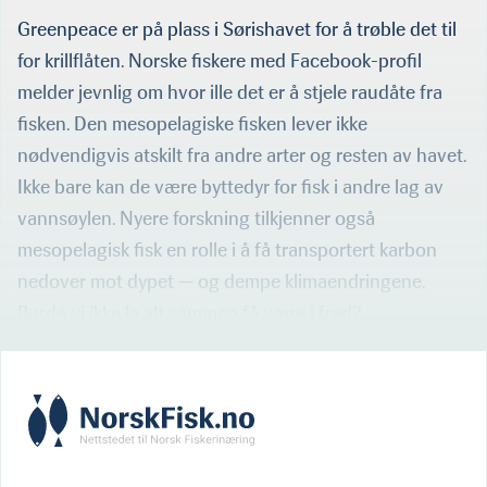
Greenpeace er på plass i Sørishavet for å trøble det til
for krillflåten. Norske fiskere med Facebook-profil
melder jevnlig om hvor ille det er å stjele raudåte fra
fisken. Den mesopelagiske fisken lever ikke
nødvendigvis atskilt fra andre arter og resten av havet.
Ikke bare kan de være byttedyr for fisk i andre lag av
vannsøylen. Nyere forskning tilkjenner også
mesopelagisk fisk en rolle i å få transportert karbon
nedover mot dypet — og dempe klimaendringene.
Burde vi ikke la alt sammen få være i fred?