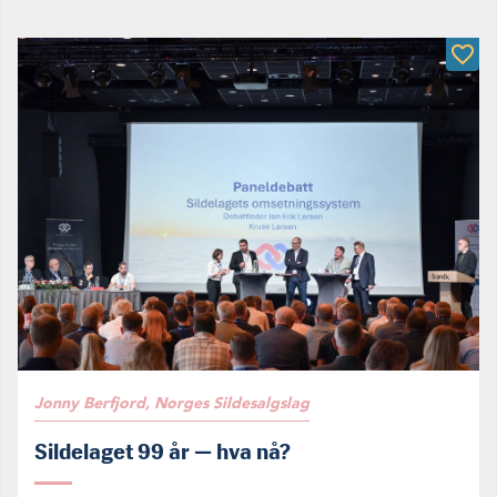
Jonny Berfjord, Norges Sildesalgslag
Sildelaget 99 år — hva nå?