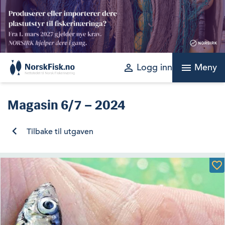
Skip
to
content
perm_identity
menu
Logg inn
Meny
Magasin
6/7 – 2024
Tilbake til utgaven