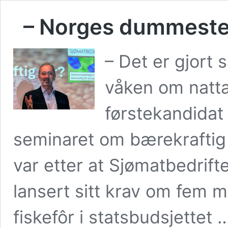
– Norges dummeste 
– Det er gjort
våken om natta
førstekandidat
seminaret om bærekraftig
var etter at Sjømatbedri
lansert sitt krav om fem mi
fiskefôr i statsbudsjettet