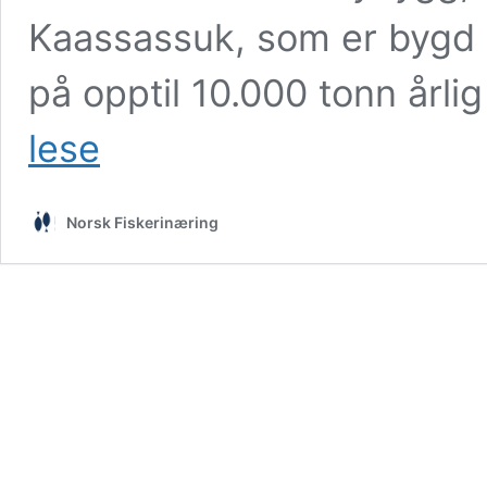
Kaassassuk, som er bygd i
på opptil 10.000 tonn årli
Samling
lese
i
Grønland
Norsk Fiskerinæring