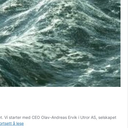
. Vi starter med CEO Olav-Andreas Ervik i Utror AS, selskapet
Havbruk
ortsett å lese