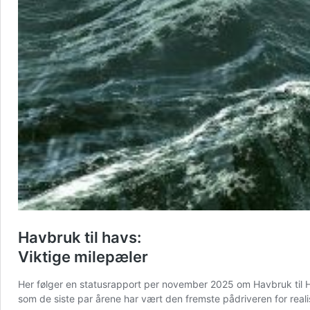
Havbruk til havs:
Viktige milepæler
Her følger en statusrapport per november 2025 om Havbruk til H
som de siste par årene har vært den fremste pådriveren for real