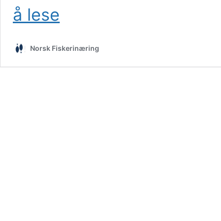
Lusebelte
å lese
i
det
blå
Norsk Fiskerinæring