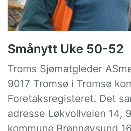
Smånytt Uke 50-52
Troms Sjømatgleder ASme
9017 Tromsø i Tromsø komm
Foretaksregisteret. Det s
adresse Løkvollveien 14, 
kommune.Brønnøysund 16/