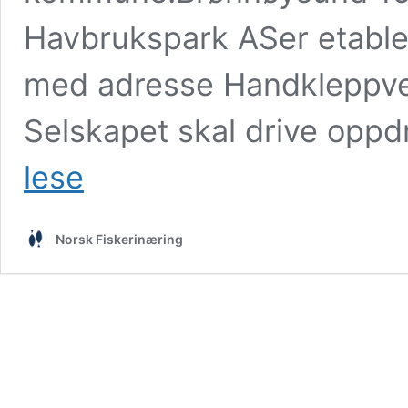
Havbrukspark ASer etable
med adresse Handkleppve
Selskapet skal drive oppdr
Smånytt
lese
Uke
50-
52
Norsk Fiskerinæring