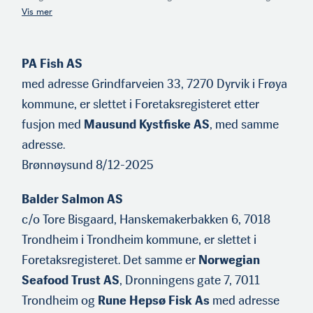
investeringsselskap med adresse i Trondheim. Hun er også
styreleder i selskapet.
PA Fish AS
med adresse Grindfarveien 33, 7270 Dyrvik i Frøya
kommune, er slettet i Foretaksregisteret etter
fusjon med
Mausund Kystfiske AS
, med samme
adresse.
Brønnøysund 8/12-2025
Balder Salmon AS
c/o Tore Bisgaard, Hanskemakerbakken 6, 7018
Trondheim i Trondheim kommune, er slettet i
Foretaksregisteret. Det samme er
Norwegian
Seafood Trust AS
, Dronningens gate 7, 7011
Trondheim og
Rune Hepsø Fisk As
med adresse