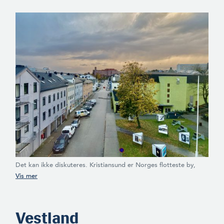
Det kan ikke diskuteres. Kristiansund er Norges flotteste by,
selv om den ble bombet til det ugjenkjennelige under krigen. Og
så hører det med til historien at den er redaktørens fødeby.
(Foto: Therese Tande)
Vestland