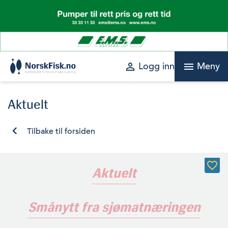
Skip
to
content
perm_identity
menu
Logg inn
Meny
Aktuelt
Tilbake til forsiden
Aktuelt
Smånytt fra sjømatnæringen