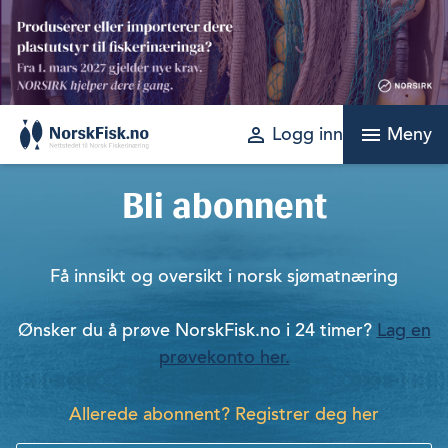
Skip
to
content
perm_identity
menu
Logg inn
Meny
Bli abonnent
Få innsikt og oversikt i norsk sjømatnæring
Ønsker du å prøve NorskFisk.no i 24 timer?
Lag en
prøvekonto her.
Allerede abonnent? Registrer deg her