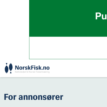
Skip
to
content
For annonsører