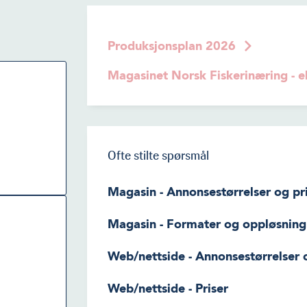
er
g
Produksjonsplan 2026
gen side
n blant
tt og
Magasinet Norsk Fiskerinæring - 
. uke
lle nivå.
yr.
Ofte stilte spørsmål
ke land
Magasin - Annonsestørrelser og pr
Annonser
Størrelse
Magasin - Formater og oppløsning
på
1/1 side
185×264 
Annonsemateriale til print: PDF elle
Web/nettside - Annonsestørrelser 
1/2 side
185×130 /
Press quality / høy oppløsning, 300
Vi tilpasser oss dine ønsker. Som h
1/4 side
90×130 / 
Web/nettside - Priser
rammer: