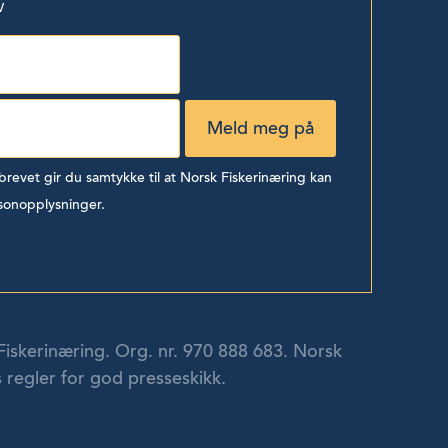
v
evet gir du samtykke til at Norsk Fiskerinæring kan
sonopplysninger.
Fiskerinæring. Org. nr. 970 888 683. Norsk
 regler for god presseskikk.