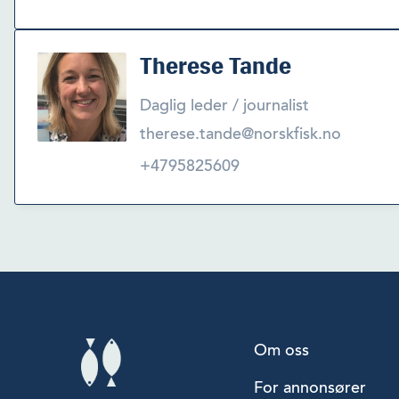
Therese Tande
Daglig leder / journalist
therese.tande@norskfisk.no
+4795825609
Om oss
For annonsører