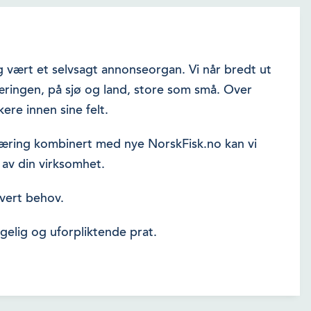
ng vært et selvsagt annonseorgan. Vi når bredt ut
næringen, på sjø og land, store som små. Over
ere innen sine felt.
næring kombinert med nye NorskFisk.no kan vi
g av din virksomhet.
hvert behov.
gelig og uforpliktende prat.