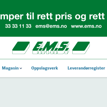
Magasin
Oppslagsverk
Leverandørregister