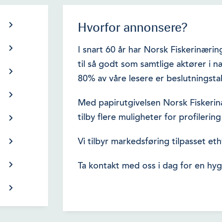
Hvorfor annonsere?
er og
I snart 60 år har Norsk Fiskerinæri
re
til så godt som samtlige aktører i 
omleder
ublikum
80% av våre lesere er beslutningstak
kjøp i
eller
ikre
de og
Med papirutgivelsen Norsk Fiskeri
 magasin
ringen
in blir
tilby flere muligheter for profilerin
i får
tt.
t vil lese
 høy
stå med
ser og
Vi tilbyr markedsføring tilpasset et
e i våre
sering.
sset din
Gjennom
 Nytt
krevet
godt
- og
Ta kontakt med oss i dag for en hyg
ir og
ene om å
sosiale
 aktører
rkiv.
næring,
tk.
rinnhold
Les mer
– på
i kan
eret og
er mer
ber