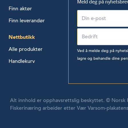
Meld deg på nyhetsbre
Finn aktør
Finn leverandør
Nettbutikk
Alle produkter
Ved å melde deg på nyhetsbr
lagre og behandle dine per
Handlekurv
Alt innhold er opphavsrettslig beskyttet. © Norsk 
Fiskerinæring arbeider etter Vær Varsom-plakatens