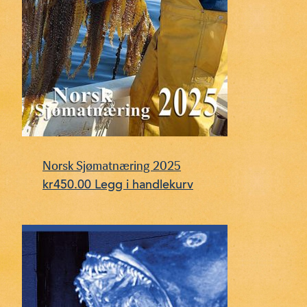
Norsk Sjømatnæring 2025
kr
450.00
Legg i handlekurv