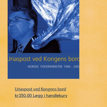
Uriaspost ved Kongens bord
kr
350.00
Legg i handlekurv