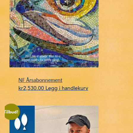
NF Årsabonnement
kr
2,530.00
Legg i handlekurv
Tilbud!