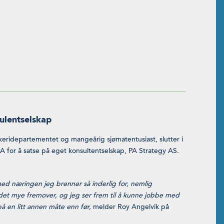
ulentselskap
iskeridepartementet og mangeårig sjømatentusiast, slutter i
SA for å satse på eget konsultentselskap, PA Strategy AS.
med næringen jeg brenner så inderlig for, nemlig
det mye fremover, og jeg ser frem til å kunne jobbe med
på en litt annen måte enn før,
melder Roy Angelvik på