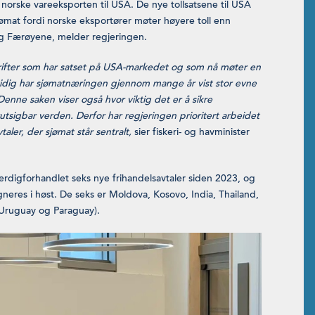
 norske vareeksporten til USA. De nye tollsatsene til USA
jømat fordi norske eksportører møter høyere toll enn
 og Færøyene, melder regjeringen.
rifter som har satset på USA-markedet og som nå møter en
mtidig har sjømatnæringen gjennom mange år vist stor evne
Denne saken viser også hvor viktig det er å sikre
utsigbar verden. Derfor har regjeringen prioritert arbeidet
er, der sjømat står sentralt,
sier fiskeri- og havminister
erdigforhandlet seks nye frihandelsavtaler siden 2023, og
gneres i høst. De seks er Moldova, Kosovo, India, Thailand,
 Uruguay og Paraguay).