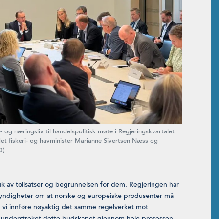
og næringsliv til handelspolitisk møte i Regjeringskvartalet.
det fiskeri- og havminister Marianne Sivertsen Næss og
D)
uk av tollsatser og begrunnelsen for dem. Regjeringen har
myndigheter om at norske og europeiske produsenter må
 vi innføre nøyaktig det samme regelverket mot
r understreket dette budskapet gjennom hele prosessen,