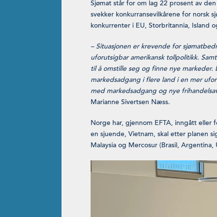
Sjømat står for om lag 22 prosent av den
svekker konkurransevilkårene for norsk s
konkurrenter i EU, Storbritannia, Island
– Situasjonen er krevende for sjømatbed
uforutsigbar amerikansk tollpolitikk. Sa
til å omstille seg og finne nye markeder. 
markedsadgang i flere land i en mer ufor
med markedsadgang og nye frihandelsavtal
Marianne Sivertsen Næss.
Norge har, gjennom EFTA, inngått eller f
en sjuende, Vietnam, skal etter planen si
Malaysia og Mercosur (Brasil, Argentina,