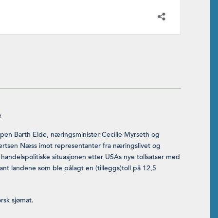
e
spen Barth Eide, næringsminister Cecilie Myrseth og
vertsen Næss imot representanter fra næringslivet og
n handelspolitiske situasjonen etter USAs nye tollsatser med
lant landene som ble pålagt en (tilleggs)toll på 12,5
orsk sjømat.