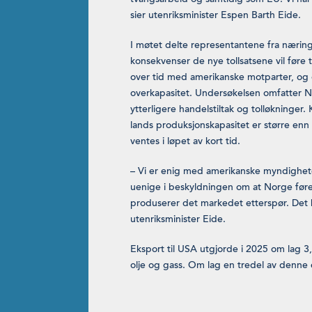
sier utenriksminister Espen Barth Eide.
I møtet delte representantene fra nærings
konsekvenser de nye tollsatsene vil føre
over tid med amerikanske motparter, og 
overkapasitet. Undersøkelsen omfatter N
ytterligere handelstiltak og tolløkninger. K
lands produksjonskapasitet er større enn
ventes i løpet av kort tid.
– Vi er enig med amerikanske myndigheter
uenige i beskyldningen om at Norge fører 
produserer det markedet etterspør. Det 
utenriksminister Eide.
Eksport til USA utgjorde i 2025 om lag 3
olje og gass. Om lag en tredel av denne ek