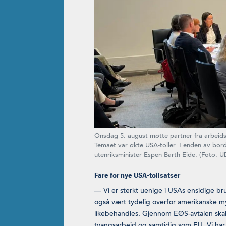
Onsdag 5. august møtte partner fra arbeids- 
Temaet var økte USA-toller. I enden av bor
utenriksminister Espen Barth Eide. (Foto: U
Fare for nye USA-tollsatser
— Vi er sterkt uenige i USAs ensidige br
også vært tydelig overfor amerikanske 
likebehandles. Gjennom EØS-avtalen skal
tvangsarbeid og samtidig som EU. Vi ha