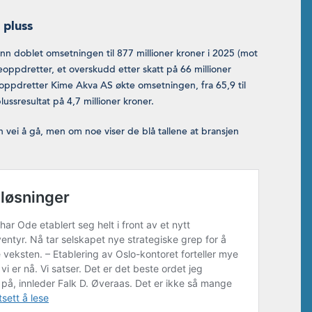
 pluss
 doblet omsetningen til 877 millioner kroner i 2025 (mot
keoppdretter, et overskudd etter skatt på 66 millioner
keoppdretter Kime Akva AS økte omsetningen, fra 65,9 til
plussresultat på 4,7 millioner kroner.
n vei å gå, men om noe viser de blå tallene at bransjen