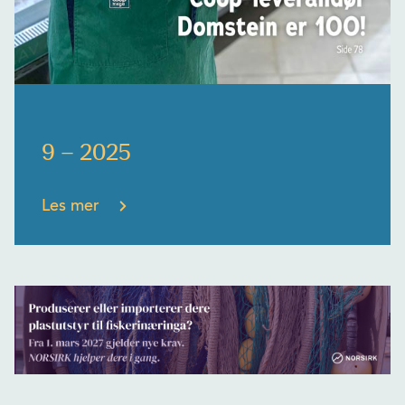
9 – 2025
Les mer