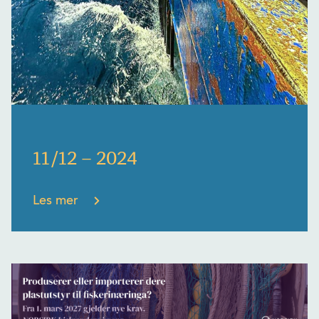
11/12 – 2024
Les mer