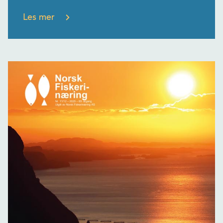
Les mer