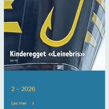
2 – 2026
Les mer