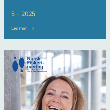
5 – 2025
Les mer