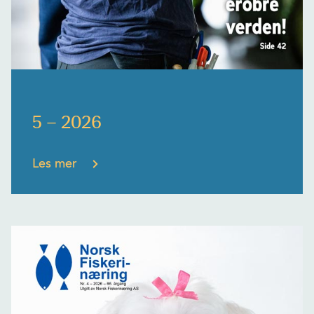
5 – 2026
Les mer