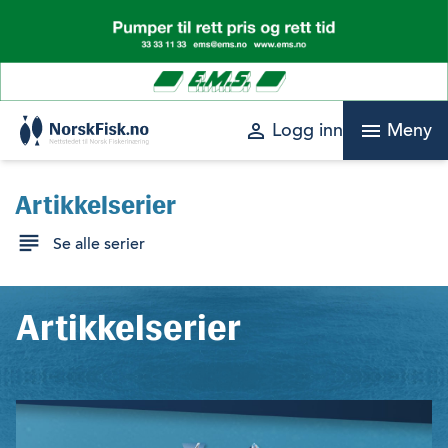
Skip
to
content
perm_identity
menu
Logg inn
Meny
Artikkelserier
Se alle serier
Artikkelserier