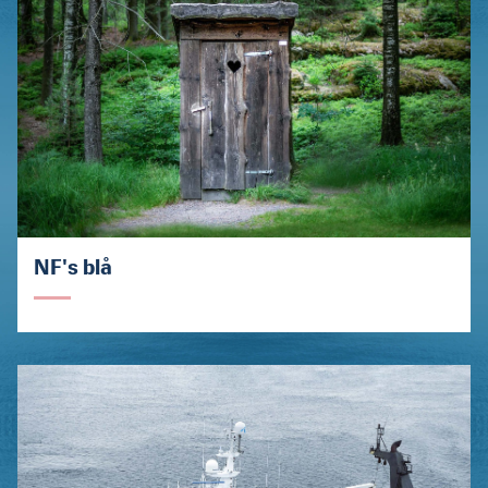
NF's blå