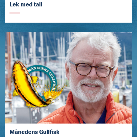
Lek med tall
Månedens Gullfisk