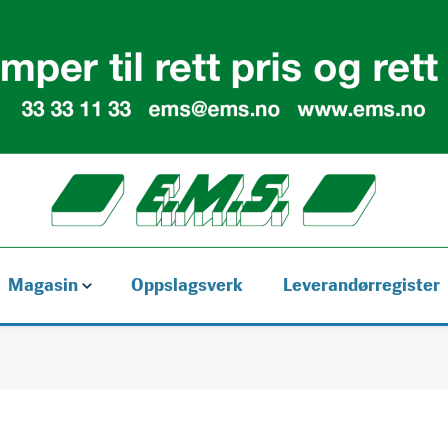
Magasin
Oppslagsverk
Leverandørregister