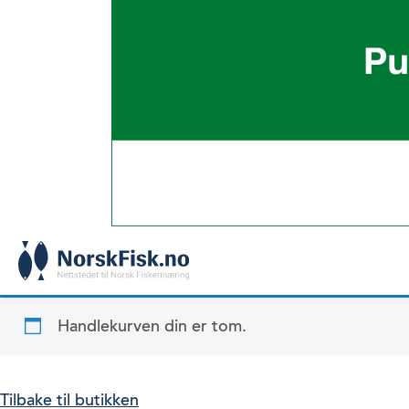
Skip
to
content
Handlekurven din er tom.
Tilbake til butikken