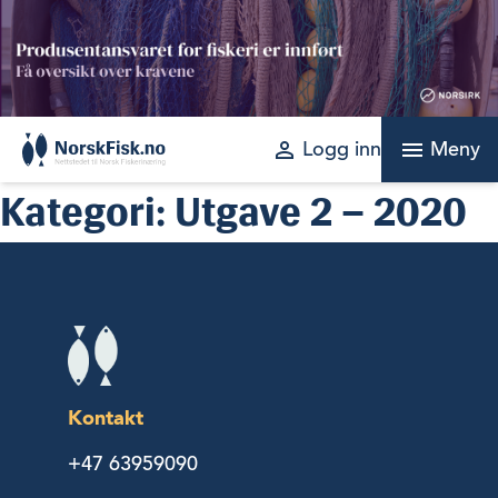
Skip
to
content
perm_identity
menu
Logg inn
Meny
Kategori:
Utgave 2 – 2020
Kontakt
+47 63959090