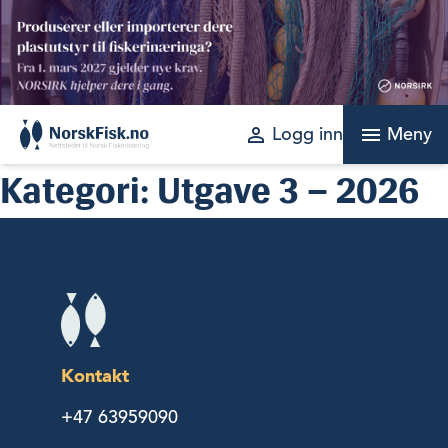
Skip
to
content
perm_identity
menu
Logg inn
Meny
Kategori:
Utgave 3 – 2026
Kontakt
+47 63959090