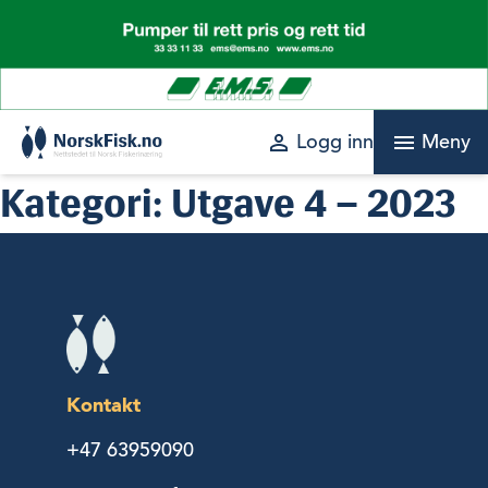
Skip
to
content
perm_identity
menu
Logg inn
Meny
Kategori:
Utgave 4 – 2023
Kontakt
+47 63959090