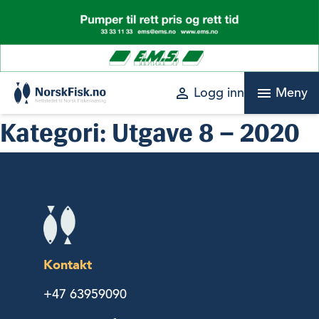
Skip
to
content
perm_identity
menu
Logg inn
Meny
Kategori:
Utgave 8 – 2020
Kontakt
+47 63959090