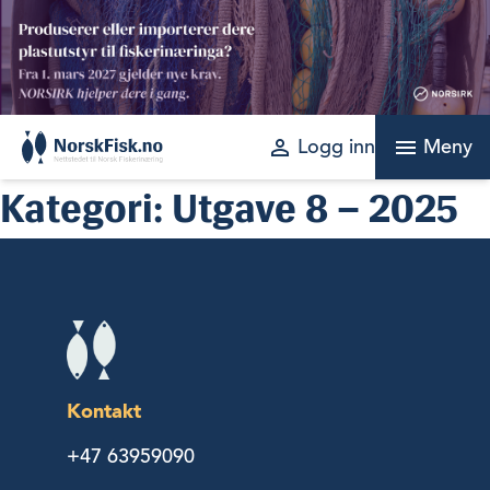
Skip
to
content
perm_identity
menu
Logg inn
Meny
Kategori:
Utgave 8 – 2025
Kontakt
+47 63959090