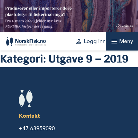
Skip
to
content
perm_identity
menu
Logg inn
Meny
Kategori:
Utgave 9 – 2019
Kontakt
+47 63959090