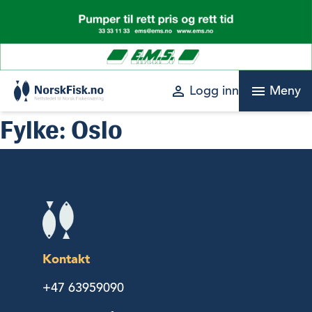
Skip
to
content
perm_identity
menu
Logg inn
Meny
Fylke:
Oslo
Kontakt
+47 63959090