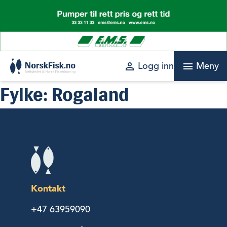
Skip
to
content
perm_identity
menu
Logg inn
Meny
Fylke:
Rogaland
Kontakt
+47 63959090