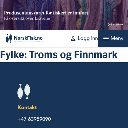
Skip
to
content
perm_identity
menu
Logg inn
Meny
Fylke:
Troms og Finnmark
Kontakt
+47 63959090