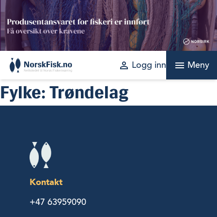
Skip
to
content
perm_identity
menu
Logg inn
Meny
Fylke:
Trøndelag
Kontakt
+47 63959090