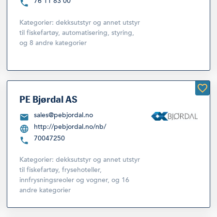
76 11 83 00
Kategorier:
dekksutstyr og annet utstyr
til fiskefartøy
,
automatisering, styring
,
og 8 andre kategorier
PE Bjørdal AS
sales@pebjordal.no
http://pebjordal.no/nb/
70047250
Kategorier:
dekksutstyr og annet utstyr
til fiskefartøy
,
frysehoteller,
innfrysningsreoler og vogner
,
og 16
andre kategorier