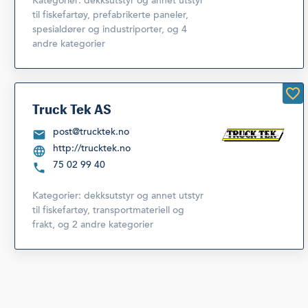
Kategorier:
dekksutstyr og annet utstyr
til fiskefartøy
,
prefabrikerte paneler,
spesialdører og industriporter
,
og 4
andre kategorier
Truck Tek AS
post@trucktek.no
http://trucktek.no
75 02 99 40
Kategorier:
dekksutstyr og annet utstyr
til fiskefartøy
,
transportmateriell og
frakt
,
og 2 andre kategorier