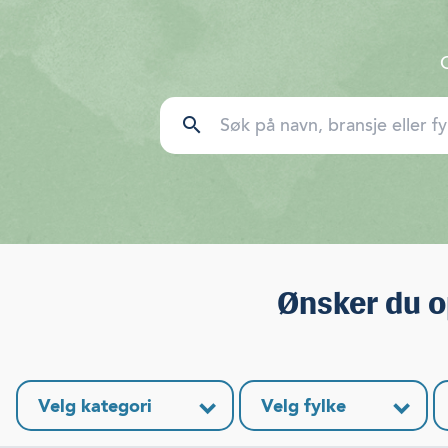
search
Ønsker du o
Velg kategori
Velg fylke