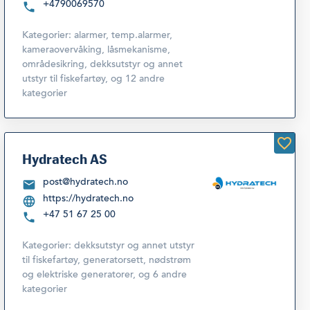
+4790069570
Kategorier:
alarmer, temp.alarmer,
kameraovervåking, låsmekanisme,
områdesikring
,
dekksutstyr og annet
utstyr til fiskefartøy
,
og 12 andre
kategorier
Hydratech AS
post@hydratech.no
https://hydratech.no
+47 51 67 25 00
Kategorier:
dekksutstyr og annet utstyr
til fiskefartøy
,
generatorsett, nødstrøm
og elektriske generatorer
,
og 6 andre
kategorier