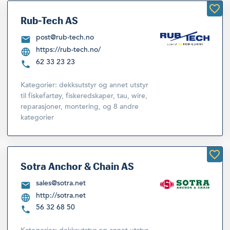
Rub-Tech AS
post@rub-tech.no
https://rub-tech.no/
62 33 23 23
Kategorier:
dekksutstyr og annet utstyr
til fiskefartøy
,
fiskeredskaper, tau, wire,
reparasjoner, montering
,
og 8 andre
kategorier
Sotra Anchor & Chain AS
sales@sotra.net
http://sotra.net
56 32 68 50