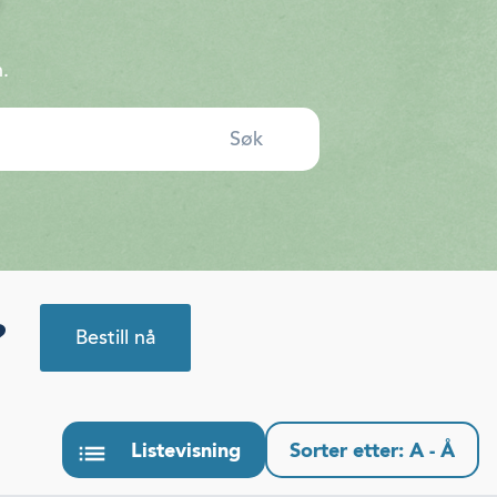
.
?
Bestill nå
Listevisning