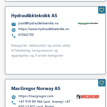
Hydraulikkteknikk AS
post@hydraulikkteknikk.no
https://www.hydraulikkteknikk.no
67062150
Kategorier:
dekksutstyr og annet utstyr
til fiskefartøy
,
kompressorer og
aggregater
,
og 4 andre kategorier
MacGregor Norway AS
https://macgregor.com
+47 918 89 966 (avd. Averøy) +47
970 13 921 (avd. Bodø)