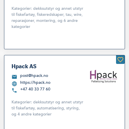
Kategorier:
dekksutstyr og annet utstyr
til fiskefartøy
,
fiskeredskaper, tau, wire,
reparasjoner, montering
,
og 6 andre
kategorier
Hpack AS
post@hpack.no
https://hpack.no
+47 40 33 77 60
Kategorier:
dekksutstyr og annet utstyr
til fiskefartøy
,
automatisering, styring
,
og 4 andre kategorier