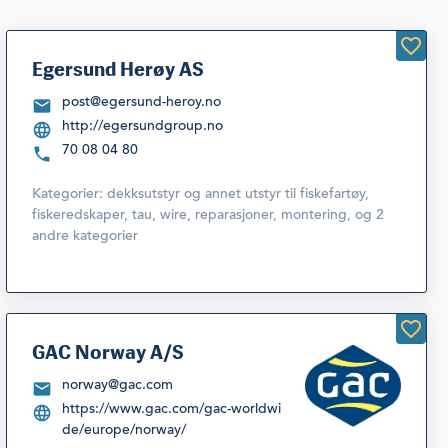
Egersund Herøy AS
post@egersund-heroy.no
http://egersundgroup.no
70 08 04 80
Kategorier:
dekksutstyr og annet utstyr til fiskefartøy
,
fiskeredskaper, tau, wire, reparasjoner, montering
,
og 2
andre kategorier
GAC Norway A/S
norway@gac.com
https://www.gac.com/gac-worldwi
de/europe/norway/