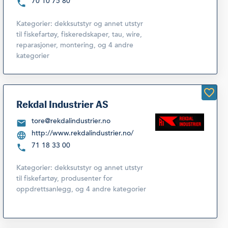
70 10 75 80
Kategorier:
dekksutstyr og annet utstyr
til fiskefartøy
,
fiskeredskaper, tau, wire,
reparasjoner, montering
,
og 4 andre
kategorier
Rekdal Industrier AS
tore@rekdalindustrier.no
http://www.rekdalindustrier.no/
71 18 33 00
Kategorier:
dekksutstyr og annet utstyr
til fiskefartøy
,
produsenter for
oppdrettsanlegg
,
og 4 andre kategorier