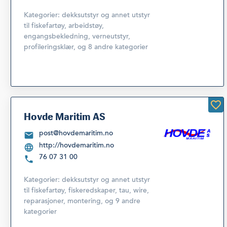
Kategorier:
dekksutstyr og annet utstyr
til fiskefartøy
,
arbeidstøy,
engangsbekledning, verneutstyr,
profileringsklær
,
og 8 andre kategorier
Hovde Maritim AS
post@hovdemaritim.no
http://hovdemaritim.no
76 07 31 00
Kategorier:
dekksutstyr og annet utstyr
til fiskefartøy
,
fiskeredskaper, tau, wire,
reparasjoner, montering
,
og 9 andre
kategorier