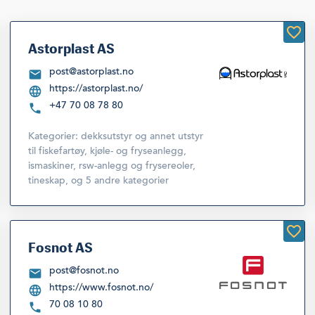
Astorplast AS
post@astorplast.no
https://astorplast.no/
+47 70 08 78 80
Kategorier:
dekksutstyr og annet utstyr
til fiskefartøy
,
kjøle- og fryseanlegg,
ismaskiner, rsw-anlegg og frysereoler,
tineskap
,
og 5 andre kategorier
Fosnot AS
post@fosnot.no
https://www.fosnot.no/
70 08 10 80