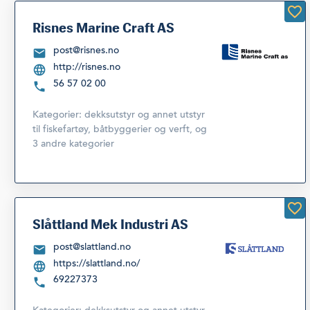
Risnes Marine Craft AS
post@risnes.no
http://risnes.no
56 57 02 00
Kategorier:
dekksutstyr og annet utstyr
til fiskefartøy
,
båtbyggerier og verft
,
og
3 andre kategorier
Slåttland Mek Industri AS
post@slattland.no
https://slattland.no/
69227373