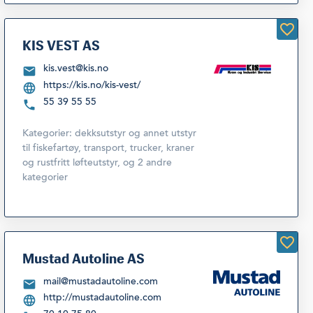
KIS VEST AS
kis.vest@kis.no
https://kis.no/kis-vest/
55 39 55 55
Kategorier:
dekksutstyr og annet utstyr
til fiskefartøy
,
transport, trucker, kraner
og rustfritt løfteutstyr
,
og 2 andre
kategorier
Mustad Autoline AS
mail@mustadautoline.com
http://mustadautoline.com