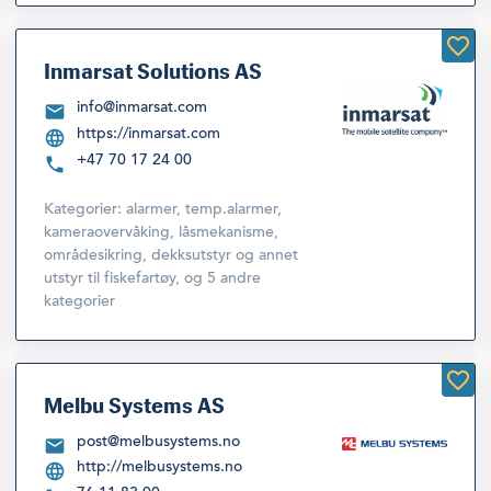
Inmarsat Solutions AS
info@inmarsat.com
https://inmarsat.com
+47 70 17 24 00
Kategorier:
alarmer, temp.alarmer,
kameraovervåking, låsmekanisme,
områdesikring
,
dekksutstyr og annet
utstyr til fiskefartøy
,
og 5 andre
kategorier
Melbu Systems AS
post@melbusystems.no
http://melbusystems.no