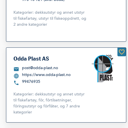
Kategorier:
dekksutstyr og annet utstyr
til fiskefartøy
,
utstyr til fiskeoppdrett
,
og
2 andre kategorier
Odda Plast AS
post@odda-plast.no
https://www.odda-plast.no
99476935
Kategorier:
dekksutstyr og annet utstyr
til fiskefartøy
,
fôr, fôrtilsetninger,
fôringsutstyr og fôrflåter
,
og 7 andre
kategorier