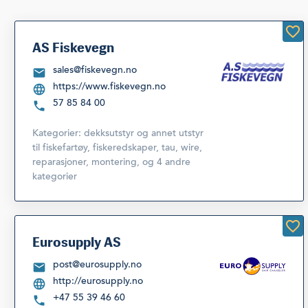
AS Fiskevegn
sales@fiskevegn.no
https://www.fiskevegn.no
57 85 84 00
Kategorier:
dekksutstyr og annet utstyr
til fiskefartøy
,
fiskeredskaper, tau, wire,
reparasjoner, montering
,
og 4 andre
kategorier
Eurosupply AS
post@eurosupply.no
http://eurosupply.no
+47 55 39 46 60