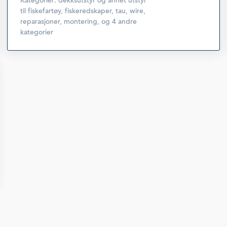
Kategorier:
dekksutstyr og annet utstyr
til fiskefartøy
,
fiskeredskaper, tau, wire,
reparasjoner, montering
,
og 4 andre
kategorier