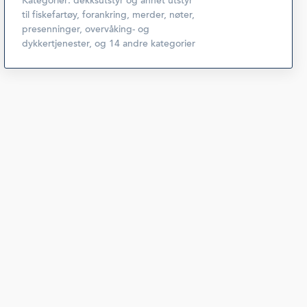
Kategorier:
dekksutstyr og annet utstyr
til fiskefartøy
,
forankring, merder, nøter,
presenninger, overvåking- og
dykkertjenester
,
og 14 andre kategorier