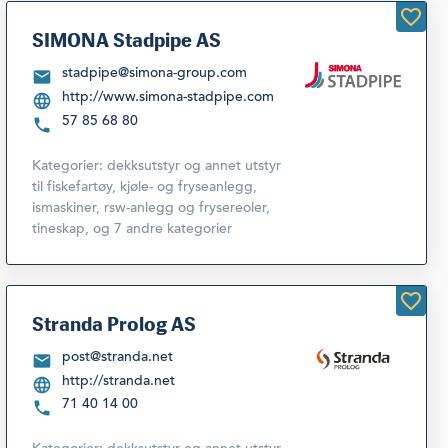
SIMONA Stadpipe AS
stadpipe@simona-group.com
http://www.simona-stadpipe.com
57 85 68 80
Kategorier:
dekksutstyr og annet utstyr
til fiskefartøy
,
kjøle- og fryseanlegg,
ismaskiner, rsw-anlegg og frysereoler,
tineskap
,
og 7 andre kategorier
Stranda Prolog AS
post@stranda.net
http://stranda.net
71 40 14 00