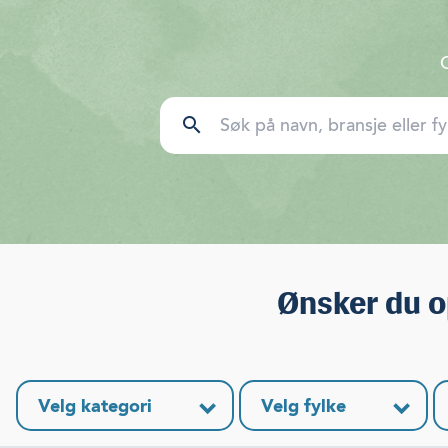
search
Ønsker du o
Velg kategori
Velg fylke