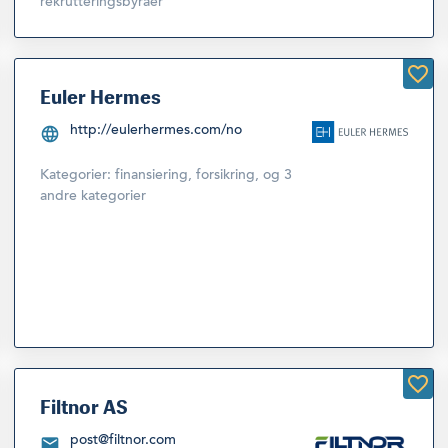
rekrutteringsbyråer
Euler Hermes
http://eulerhermes.com/no
Kategorier:
finansiering
,
forsikring
,
og 3
andre kategorier
Filtnor AS
post@filtnor.com