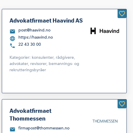
Advokatfirmaet Haavind AS
post@haavind.no
https://haavind.no
22 43 30 00
Kategorier:
konsulenter, rådgivere,
advokater, revisorer, bemannings- og
rekrutteringsbyråer
Advokatfirmaet
Thommessen
firmapost@thommessen.no