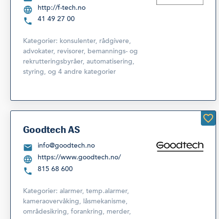
http://f-tech.no
41 49 27 00
Kategorier:
konsulenter, rådgivere,
advokater, revisorer, bemannings- og
rekrutteringsbyråer
,
automatisering,
styring
,
og 4 andre kategorier
Goodtech AS
info@goodtech.no
https://www.goodtech.no/
815 68 600
Kategorier:
alarmer, temp.alarmer,
kameraovervåking, låsmekanisme,
områdesikring
,
forankring, merder,