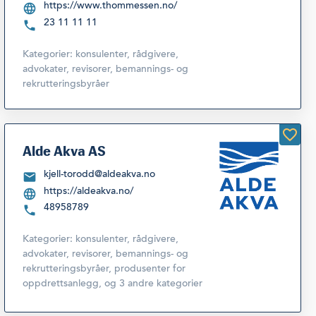
https://www.thommessen.no/
23 11 11 11
Kategorier:
konsulenter, rådgivere,
advokater, revisorer, bemannings- og
rekrutteringsbyråer
Alde Akva AS
kjell-torodd@aldeakva.no
https://aldeakva.no/
48958789
Kategorier:
konsulenter, rådgivere,
advokater, revisorer, bemannings- og
rekrutteringsbyråer
,
produsenter for
oppdrettsanlegg
,
og 3 andre kategorier