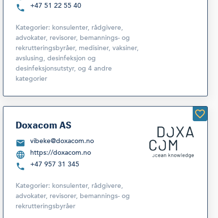
+47 51 22 55 40
Kategorier:
konsulenter, rådgivere,
advokater, revisorer, bemannings- og
rekrutteringsbyråer
,
medisiner, vaksiner,
avslusing, desinfeksjon og
desinfeksjonsutstyr
,
og 4 andre
kategorier
Doxacom AS
vibeke@doxacom.no
https://doxacom.no
+47 957 31 345
Kategorier:
konsulenter, rådgivere,
advokater, revisorer, bemannings- og
rekrutteringsbyråer