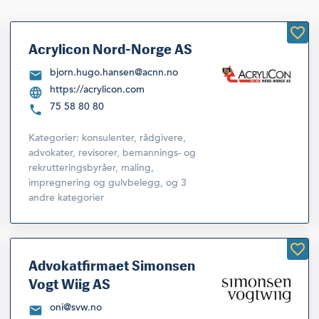
Acrylicon Nord-Norge AS
bjorn.hugo.hansen@acnn.no
https://acrylicon.com
75 58 80 80
Kategorier:
konsulenter, rådgivere,
advokater, revisorer, bemannings- og
rekrutteringsbyråer
,
maling,
impregnering og gulvbelegg
,
og 3
andre kategorier
Advokatfirmaet Simonsen
Vogt Wiig AS
oni@svw.no