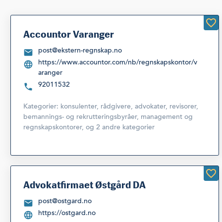
Accountor Varanger
post@ekstern-regnskap.no
https://www.accountor.com/nb/regnskapskontor/v
aranger
92011532
Kategorier:
konsulenter, rådgivere, advokater, revisorer,
bemannings- og rekrutteringsbyråer
,
management og
regnskapskontorer
,
og 2 andre kategorier
Advokatfirmaet Østgård DA
post@ostgard.no
https://ostgard.no