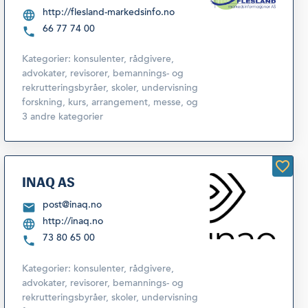
http://flesland-markedsinfo.no
66 77 74 00
Kategorier:
konsulenter, rådgivere,
advokater, revisorer, bemannings- og
rekrutteringsbyråer
,
skoler, undervisning
forskning, kurs, arrangement, messe
,
og
3 andre kategorier
INAQ AS
post@inaq.no
http://inaq.no
73 80 65 00
Kategorier:
konsulenter, rådgivere,
advokater, revisorer, bemannings- og
rekrutteringsbyråer
,
skoler, undervisning