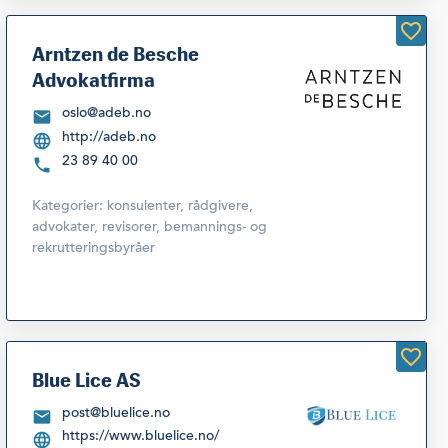
Arntzen de Besche
Advokatfirma
oslo@adeb.no
http://adeb.no
23 89 40 00
Kategorier:
konsulenter, rådgivere,
advokater, revisorer, bemannings- og
rekrutteringsbyråer
Blue Lice AS
post@bluelice.no
https://www.bluelice.no/