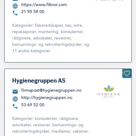
https://www.filtnor.com
21 95 58 00
Kategorier:
fiskeredskaper, tau, wire,
reparasjoner, montering
,
konsulenter,
rådgivere, advokater, revisorer,
bemannings- og rekrutteringsbyråer
,
og
11 andre kategorier
Hygienegruppen AS
firmapost@hygienegruppen.no
http://hygienegruppen.no
53 69 52 00
Kategorier:
konsulenter, rådgivere,
advokater, revisorer, bemannings- og
rekrutteringsbyråer
,
medisiner, vaksiner,