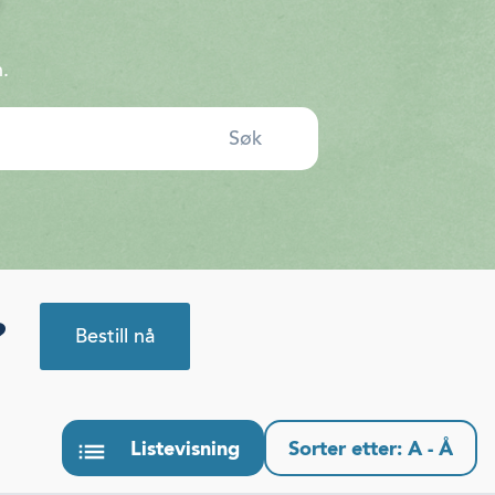
.
?
Bestill nå
Listevisning