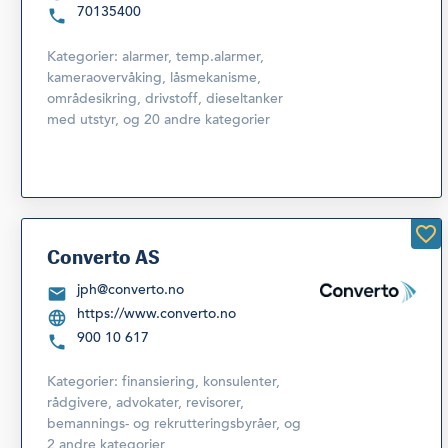
70135400
Kategorier:
alarmer, temp.alarmer,
kameraovervåking, låsmekanisme,
områdesikring
,
drivstoff, dieseltanker
med utstyr
,
og 20 andre kategorier
Converto AS
jph@converto.no
https://www.converto.no
900 10 617
Kategorier:
finansiering
,
konsulenter,
rådgivere, advokater, revisorer,
bemannings- og rekrutteringsbyråer
,
og
2 andre kategorier