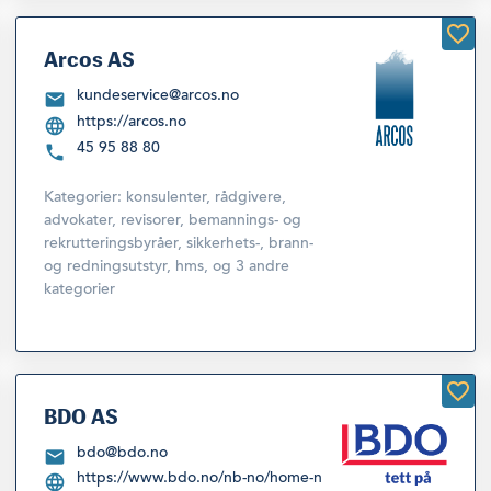
Arcos AS
kundeservice@arcos.no
https://arcos.no
45 95 88 80
Kategorier:
konsulenter, rådgivere,
advokater, revisorer, bemannings- og
rekrutteringsbyråer
,
sikkerhets-, brann-
og redningsutstyr, hms
,
og 3 andre
kategorier
BDO AS
bdo@bdo.no
https://www.bdo.no/nb-no/home-n