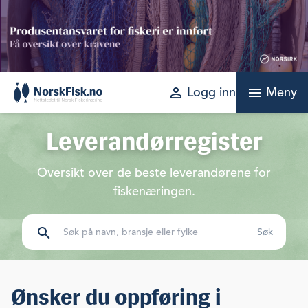
Skip
to
content
perm_identity
menu
Logg inn
Meny
Leverandørregister
Oversikt over de beste leverandørene for
fiskenæringen.
search
Ønsker du oppføring i