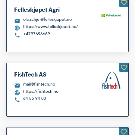
Felleskjøpet Agri
ola.schjei@felleskjopet.no
https://www.felleskjopet.no/
+4797696669
FishTech AS
mail@fishtech.no
https://fishtech.no
64 85 94 00