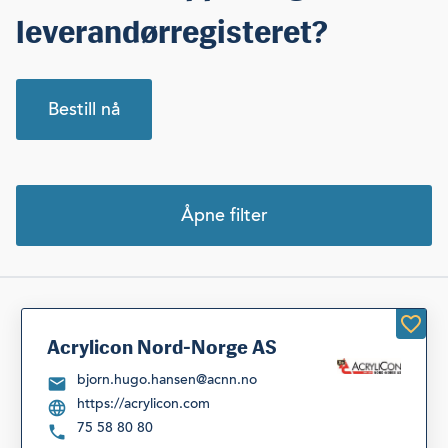
leverandørregisteret?
Bestill nå
Åpne filter
Velg kategori
Velg fylke
Siste søk
Nullstill filter
Acrylicon Nord-Norge AS
bjorn.hugo.hansen@acnn.no
https://acrylicon.com
Listevisning
75 58 80 80