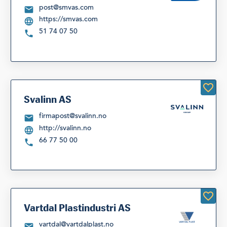
post@smvas.com
https://smvas.com
51 74 07 50
Svalinn AS
firmapost@svalinn.no
http://svalinn.no
66 77 50 00
Vartdal Plastindustri AS
vartdal@vartdalplast.no