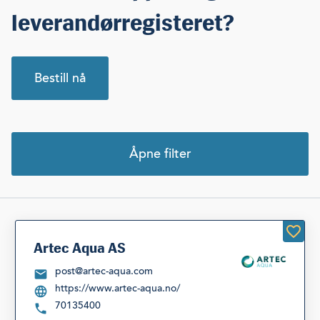
leverandørregisteret?
Bestill nå
Åpne filter
Velg kategori
Velg fylke
Siste søk
Nullstill filter
Artec Aqua AS
post@artec-aqua.com
https://www.artec-aqua.no/
Listevisning
70135400