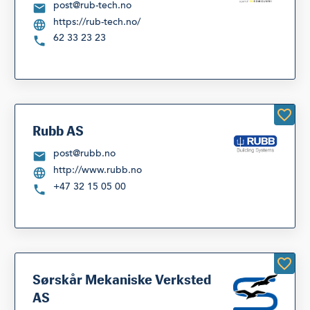
post@rub-tech.no
https://rub-tech.no/
62 33 23 23
Rubb AS
post@rubb.no
http://www.rubb.no
+47 32 15 05 00
Sørskår Mekaniske Verksted
AS