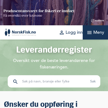
Skip
to
content
perm_identity
menu
Logg inn
Meny
Leverandørregister
Oversikt over de beste leverandørene for
fiskenæringen.
search
Ønsker du oppføring i