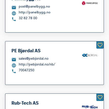
post@panelbygg.no
http://panelbygg.no
32 82 78 00
PE Bjørdal AS
sales@pebjordal.no
http://pebjordal.no/nb/
70047250
Rub-Tech AS