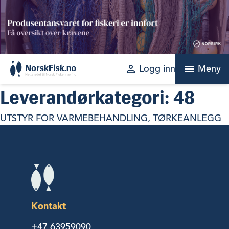
Skip
to
content
perm_identity
menu
Logg inn
Meny
Leverandørkategori:
48
UTSTYR FOR VARMEBEHANDLING, TØRKEANLEGG
Kontakt
+47 63959090