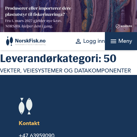
Skip
to
content
perm_identity
menu
Logg inn
Meny
Leverandørkategori:
50
VEKTER, VEIESYSTEMER OG DATAKOMPONENTER
Kontakt
+47 63959090