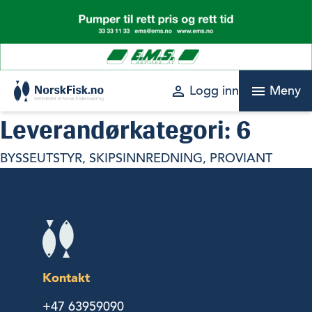
Skip
to
content
perm_identity
menu
Logg inn
Meny
Leverandørkategori:
6
BYSSEUTSTYR, SKIPSINNREDNING, PROVIANT
Kontakt
+47 63959090