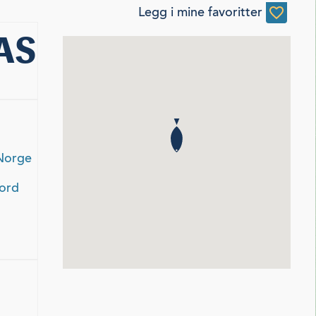
Legg i mine favoritter
 AS
 Norge
jord