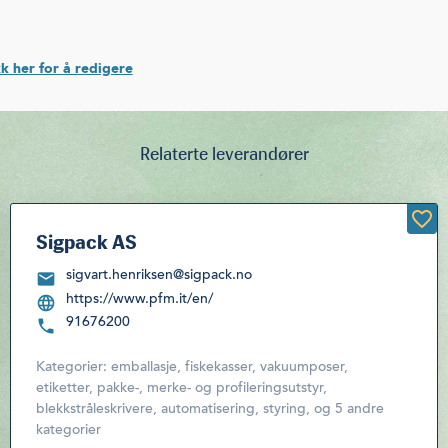
k her for å redigere
Relaterte leverandører
Sigpack AS
sigvart.henriksen@sigpack.no
https://www.pfm.it/en/
91676200
Kategorier:
emballasje, fiskekasser, vakuumposer,
etiketter, pakke-, merke- og profileringsutstyr,
blekkstråleskrivere
,
automatisering, styring
,
og 5 andre
kategorier