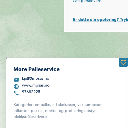
Om personvern
Er dette din oppføring? Tryk
Møre Palleservice
kjell@mpsas.no
www.mpsas.no
97682225
Kategorier:
emballasje, fiskekasser, vakuumposer,
etiketter, pakke-, merke- og profileringsutstyr,
blekkstråleskrivere