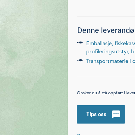
Denne leverandør
emballasje, fiskekasser, vakuumposer, etiketter, pakke-, merke- og
profileringsutstyr, b
transportmateriell 
Ønsker du å stå oppført i lev
Tips oss