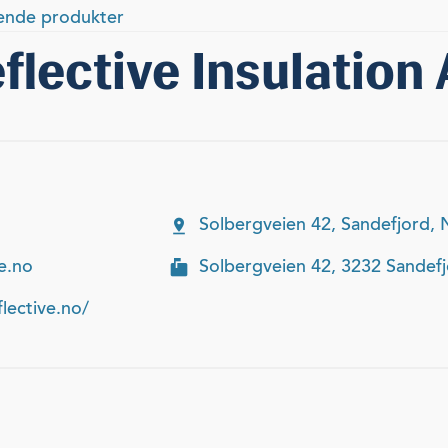
rende produkter
flective Insulation
Solbergveien 42, Sandefjord,
e.no
Solbergveien 42, 3232 Sandef
lective.no/