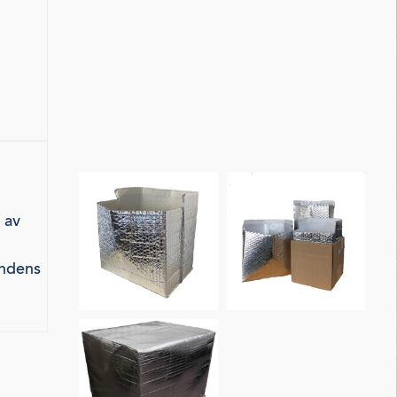
 av
undens