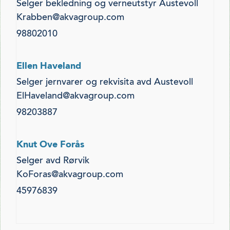
Selger bekledning og verneutstyr Austevoll
Krabben@akvagroup.com
98802010
Ellen Haveland
Selger jernvarer og rekvisita avd Austevoll
ElHaveland@akvagroup.com
98203887
Knut Ove Forås
Selger avd Rørvik
KoForas@akvagroup.com
45976839