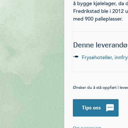
å bygge kjølelager, da 
Fredrikstad ble i 2012 
med 900 palleplasser.
Denne leverandør
frysehoteller, innf
Ønsker du å stå oppført i lev
Tips oss