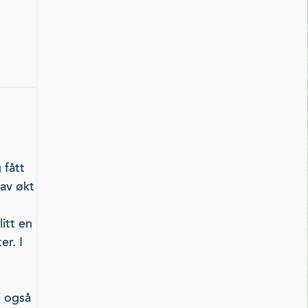
 fått
 av økt
itt en
r. I
i også