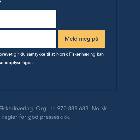
v
evet gir du samtykke til at Norsk Fiskerinæring kan
sonopplysninger.
Fiskerinæring. Org. nr. 970 888 683. Norsk
 regler for god presseskikk.