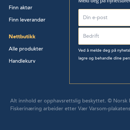
Meld deg på nyhetsbre
Finn aktør
Finn leverandør
Nettbutikk
Alle produkter
Ved å melde deg på nyhetsbr
lagre og behandle dine per
Handlekurv
Alt innhold er opphavsrettslig beskyttet. © Norsk 
Fiskerinæring arbeider etter Vær Varsom-plakatens