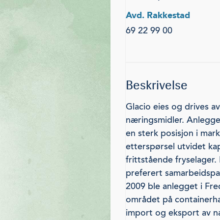
Avd. Rakkestad
69 22 99 00
Beskrivelse
Glacio eies og drives a
næringsmidler. Anlegget
en sterk posisjon i mar
etterspørsel utvidet kap
frittstående fryselager.
preferert samarbeidspa
2009 ble anlegget i Fre
området på containerha
import og eksport av næ