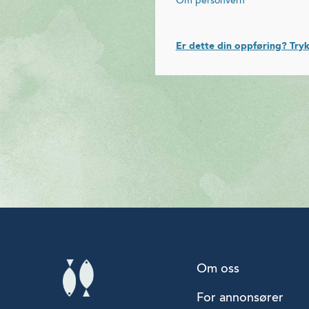
Om personvern
Er dette din oppføring? Tryk
Om oss
For annonsører