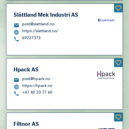
Slåttland Mek Industri AS
post@slattland.no
https://slattland.no/
69227373
Hpack AS
post@hpack.no
https://hpack.no
+47 40 33 77 60
Filtnor AS