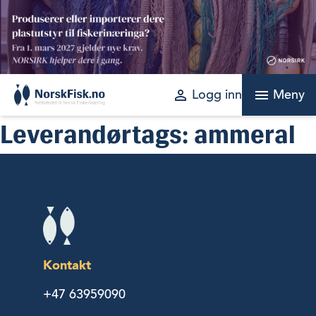
Skip
to
content
perm_identity
menu
Logg inn
Meny
Leverandørtags:
ammeral
Kontakt
+47 63959090