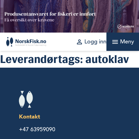
Skip
to
content
perm_identity
menu
Logg inn
Meny
Leverandørtags:
autoklav
Kontakt
+47 63959090