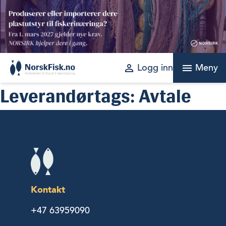
Skip
to
content
perm_identity
menu
Logg inn
Meny
Leverandørtags:
Avtale
Kontakt
+47 63959090