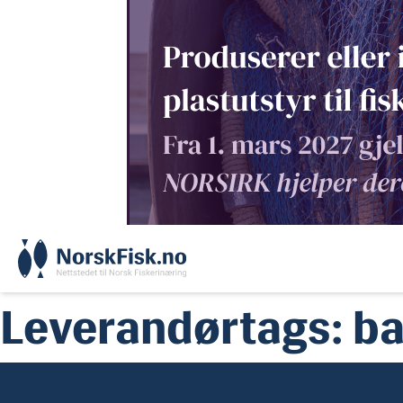
Skip
to
content
Leverandørtags:
ba