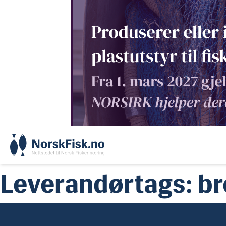
Skip
to
content
Leverandørtags:
br