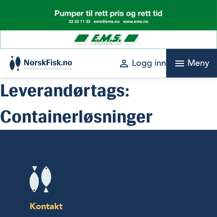
Skip
to
content
perm_identity
menu
Logg inn
Meny
Leverandørtags:
Containerløsninger
Kontakt