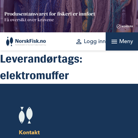
Skip
to
content
perm_identity
menu
Logg inn
Meny
Leverandørtags:
elektromuffer
Kontakt