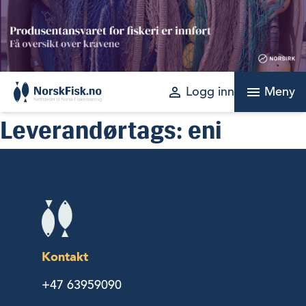
Skip
to
content
perm_identity
menu
Logg inn
Meny
Leverandørtags:
eni
Kontakt
+47 63959090