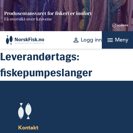
Skip
to
content
perm_identity
menu
Logg inn
Meny
Leverandørtags:
fiskepumpeslanger
Kontakt