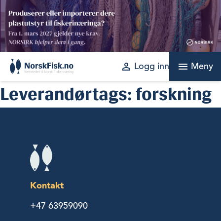
Skip
to
content
perm_identity
menu
Logg inn
Meny
Leverandørtags:
forskning
Kontakt
+47 63959090