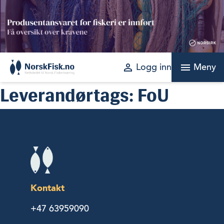
Skip
to
content
perm_identity
menu
Logg inn
Meny
Leverandørtags:
FoU
Kontakt
+47 63959090