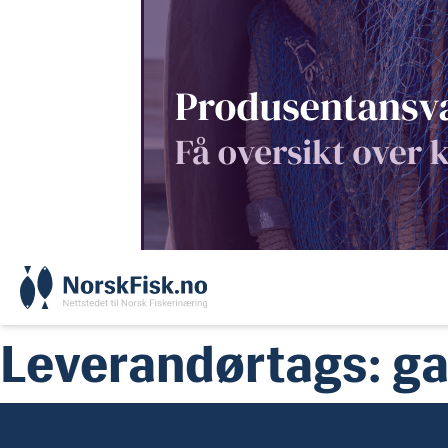
Skip
to
content
Leverandørtags:
ga